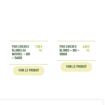
POIS CHICHES
7,80
€
POIS CHICHES
4,00
€
BLONDS AU
BLONDS – BIO –
TTC
TTC
NATUREL – BIO
500GR
– 540GR
VOIR LE PRODUIT
VOIR LE PRODUIT