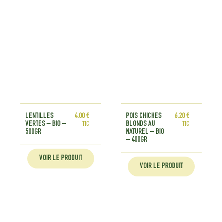
LENTILLES
4,00
€
POIS CHICHES
6,20
€
VERTES – BIO –
BLONDS AU
TTC
TTC
500GR
NATUREL – BIO
– 400GR
VOIR LE PRODUIT
VOIR LE PRODUIT