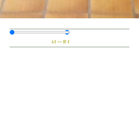
4
€
—
81
€