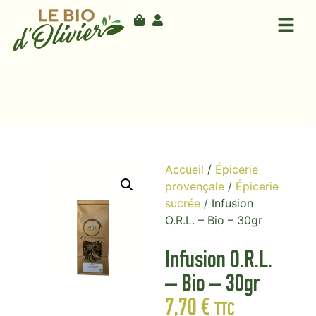
Accueil
/
Épicerie
provençale
/
Épicerie
sucrée
/ Infusion
O.R.L. – Bio – 30gr
Infusion O.R.L.
– Bio – 30gr
7,70
€
TTC