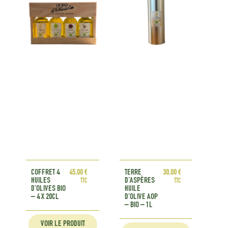
45,00
€
TERRE
30,00
€
TERRE
10,00
€
D’ASPÈRES
D’ASPÈRES
TTC
TTC
TTC
HUILE
HUILE
D’OLIVE AOP
D’OLIVE AOP
– BIO – 1L
– BIO – 20CL
ODUIT