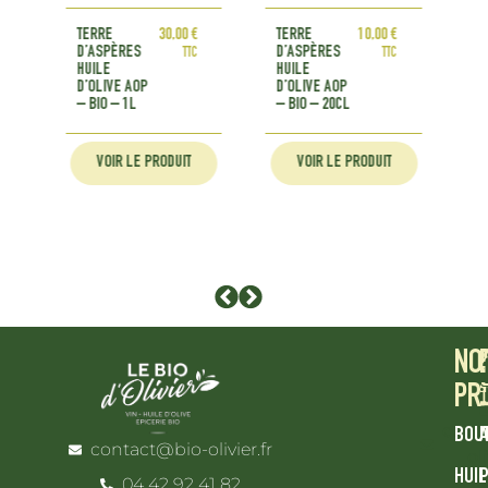
TERRE
30,00
€
TERRE
10,00
€
JN
D’ASPÈRES
D’ASPÈRES
P
TTC
TTC
HUILE
HUILE
A
D’OLIVE AOP
D’OLIVE AOP
O
– BIO – 1L
– BIO – 20CL
VOIR LE PRODUIT
VOIR LE PRODUIT
NO
PR
cont
BOU
A
contact@bio-olivier.fr
ol
HUIL
P
04 42 92 41 82