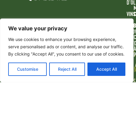
D’OL
VINS
ÉPIC
We value your privacy
PRO
C
We use cookies to enhance your browsing experience,
SAV
serve personalised ads or content, and analyse our traffic.
À
DÉC
By clicking "Accept All", you consent to our use of cookies.
ÉVÈ
Customise
Reject All
Accept All
C
D
r
1
j
Mentions légales
Politique de confidentialité
CGV